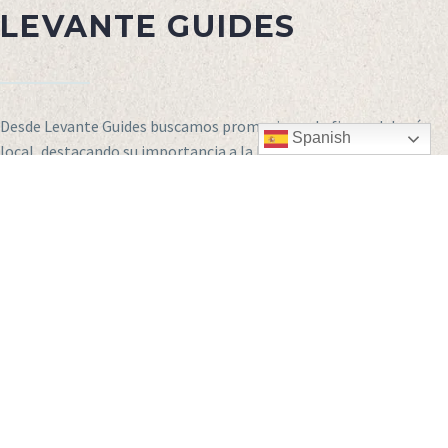
LEVANTE GUIDES
Desde Levante Guides buscamos promocionar la figura del guía
Spanish
local, destacando su importancia a la hora de poner en valor
nuestras raíces y tradiciones. Somos embajadores de nuestra
tierra y de nuestras gentes. Y, por supuesto, somos la primera y la
última impresión de un territorio que acoge y brinda lo mejor de
sí mismo al visitante. Nuestro trabajo es emocionar y enamorar a
aquel que llega, lograr llenar su espíritu de experiencias y
momentos y hacerle recordar siempre nuestro territorio con esas
ganas de volver que se te quedan ancladas en el paladar de los
bonitos recuerdos y de las bellas experiencias. ¿Lo dudas? ¡Te lo
demostramos!